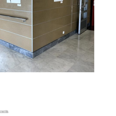
anente
.