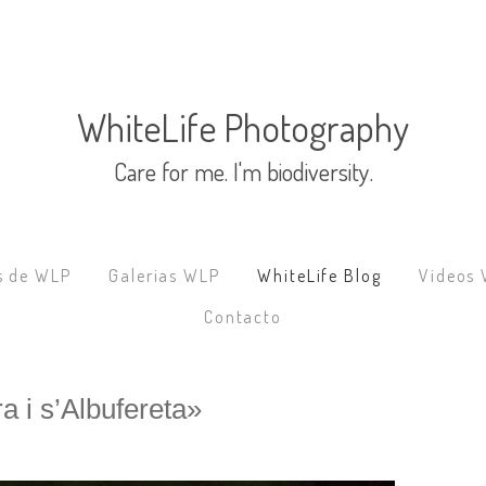
s de WLP
Galerias WLP
WhiteLife Blog
Videos
Contacto
a i s’Albufereta»