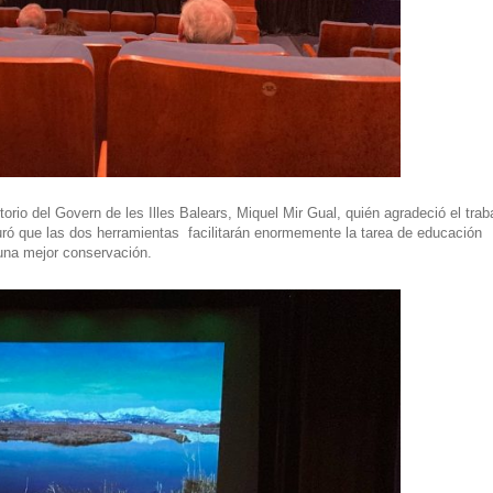
torio
del Govern de les Illes Balears,
Miquel Mir Gual
, quién agradeció el trab
guró que las dos herramientas facilitarán enormemente la tarea de educación
 una mejor conservación.