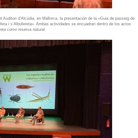
el
Auditori d’Alcúdia
, en Mallorca, la presentación de la «Guia de passeig de
ufera i s’Albufereta». Ambas actividades se encuadran dentro de los actos
reta
como reserva natural.