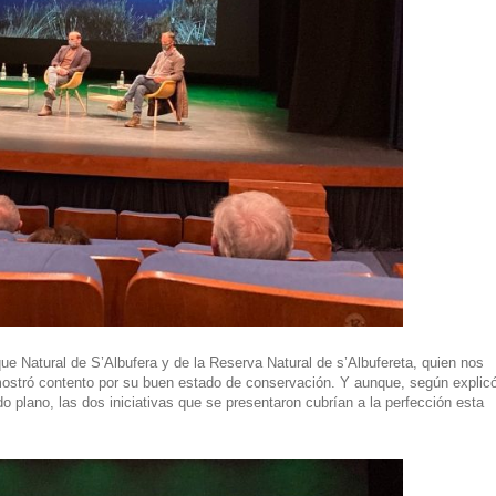
rque Natural de
S’Albufera
y de la Reserva Natural de s’Albufereta, quien nos
 mostró contento por su buen estado de conservación. Y aunque, según explic
 plano, las dos iniciativas que se presentaron cubrían a la perfección esta