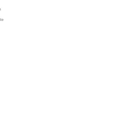
n
,
te