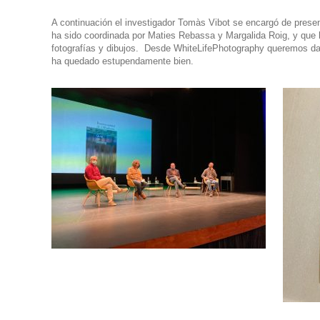
A continuación el investigador
Tomàs Vibot
se encargó de present
ha sido coordinada por Maties Rebassa y Margalida Roig, y que h
fotografías y dibujos. Desde WhiteLifePhotography queremos dar
ha quedado estupendamente bien.