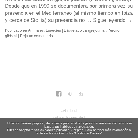
Desde que en 1999 se documentara por primera vez su
presencia en el Mediterráneo (al mismo tiempo en Ibiza
y cerca de Sicilia) su presencia no …
Sigue leyendo
→
Publicado en
Animales
,
Especies
|
Etiquetado
cangrejo
,
mar
,
Percnon
gibbesi
|
Deja un comentario
aviso legal
política de privacidad
Utilizamos cookies propias y de terceros para analizar y gestionar nuestros contenidos en
política de cookies
base a tus hábitos de navegación.
Puedes aceptar todas las cookies pulsando “Aceptar”. Para obtener más información o
rechazar las cookies pulsa “Gestionar Cookies“